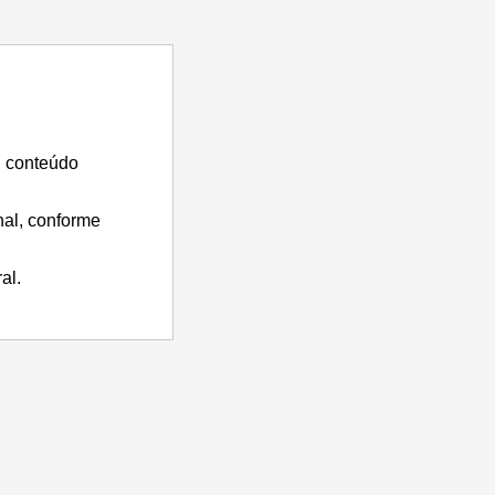
u conteúdo
nal, conforme
al.