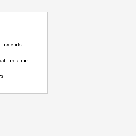
u conteúdo
nal, conforme
al.